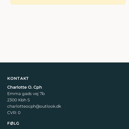
TESTIMO
ABSTRACT
ART EXHI
WALLPAP
KONTAKT
KONTAKT
Charlotte O. Cph
Emma gads vej 7b
2300 Kbh S
charlotteocph@outlook.dk
CVR: 0
FØLG