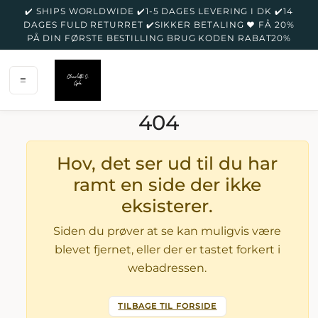
✔️ SHIPS WORLDWIDE ✔️1-5 DAGES LEVERING I DK ✔️14
DAGES FULD RETURRET ✔️SIKKER BETALING ♥️ FÅ 20%
PÅ DIN FØRSTE BESTILLING BRUG KODEN RABAT20%
404
CHARLO
Hov, det ser ud til du har
ramt en side der ikke
eksisterer.
Siden du prøver at se kan muligvis være
VELKOM
blevet fjernet, eller der er tastet forkert i
ABSTRAC
webadressen.
JEWELRY
TILBAGE TIL FORSIDE